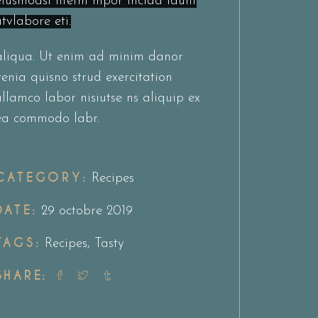
eiusmodsl ntetm mpor incida idunt
utvlabore eti.
aliqua. Ut enim ad minim danor
venia quisno strud exercitation
ullamco labor nisiutse ns aliquip ex
ea commodo labr.
CATEGORY:
Recipes
DATE:
29 octobre 2019
TAGS:
Recipes
,
Tasty
SHARE: