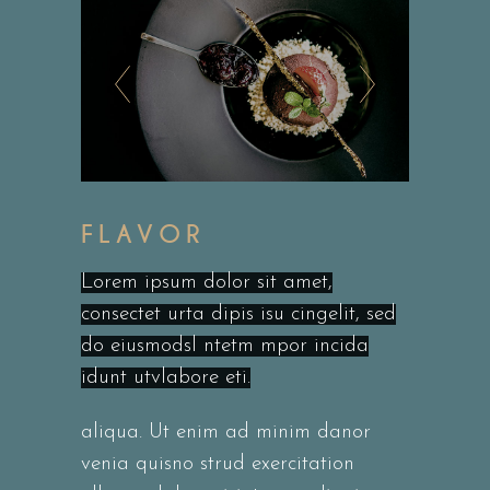
FLAVOR
Lorem ipsum dolor sit amet,
consectet urta dipis isu cingelit, sed
do eiusmodsl ntetm mpor incida
idunt utvlabore eti.
aliqua. Ut enim ad minim danor
venia quisno strud exercitation