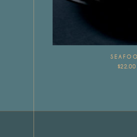
SEAFO
$
22.00